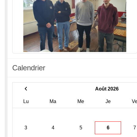
Calendrier
Août 2026
Lu
Ma
Me
Je
V
3
4
5
6
7