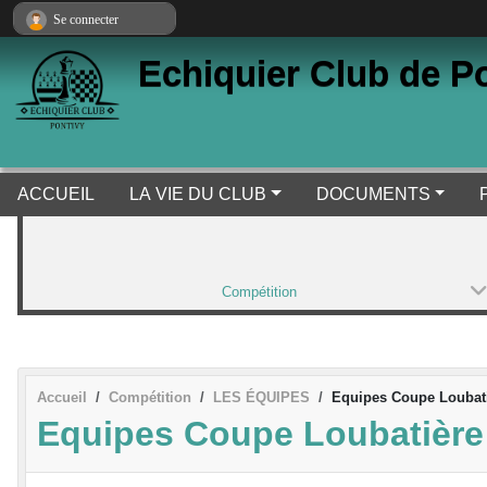
Panneau de gestion des cookies
Se connecter
Echiquier Club de P
ACCUEIL
LA VIE DU CLUB
DOCUMENTS
Compétition
Accueil
Compétition
LES ÉQUIPES
Equipes Coupe Loubat
Equipes Coupe Loubatière