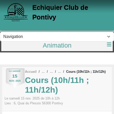
Panneau de gestion des cookies
Echiquier Club de
Pontivy
Animation
Le
samedi
Accueil
Cours (10h/11h ; 11h/12h)
15
Cours (10h/11h ;
NOV.
2025
11h/12h)
Le
samedi
15
nov.
2025
de 10h à 12h
Lieu :
6, Quai du Plessis
56300
Pontivy