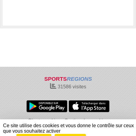
SPORTS
REGIONS
31586
visites
Charte cookies
Gestion des cookies
Ce site utilise des cookies et vous donne le contrôle sur ceux
Informations légales
Signaler un contenu inapproprié
que vous souhaitez activer