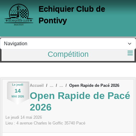
Panneau de gestion des cookies
Echiquier Club de
Pontivy
Compétition
Le
jeudi
Accueil
Open Rapide de Pacé 2026
14
Open Rapide de Pacé
MAI
2026
2026
Le
jeudi
14
mai
2026
Lieu :
4 avenue Charles le Goffic
35740
Pacé