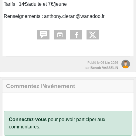
Tarifs : 14€/adulte et 7€/jeune
Renseignements : anthony.cleran@wanadoo.fr
Publié le
06 juin 2026
par
Benoit VASSELIN
Commentez l’évènement
Connectez-vous
pour pouvoir participer aux
commentaires.