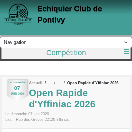
Panneau de gestion des cookies
Echiquier Club de
Pontivy
Compétition
Le
dimanche
Accueil
Open Rapide d'Yffiniac 2026
07
Open Rapide
JUIN
2026
d'Yffiniac 2026
Le
dimanche
07
juin
2026
Lieu :
Rue des Grèves
22120
Yffiniac