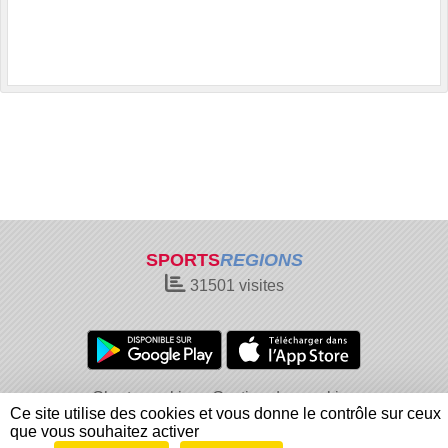
SPORTS
REGIONS
31501
visites
Charte cookies
Gestion des cookies
Ce site utilise des cookies et vous donne le contrôle sur ceux
Informations légales
Signaler un contenu inapproprié
que vous souhaitez activer